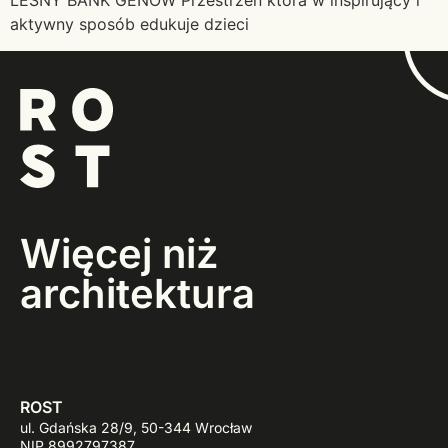
LEŚNY BANK GENÓW Przestrzeń która w inspirujący i
aktywny sposób edukuje dzieci
Więcej niż
architektura
ROST
ul. Gdańska 28/9, 50-344 Wrocław
NIP 8992797387