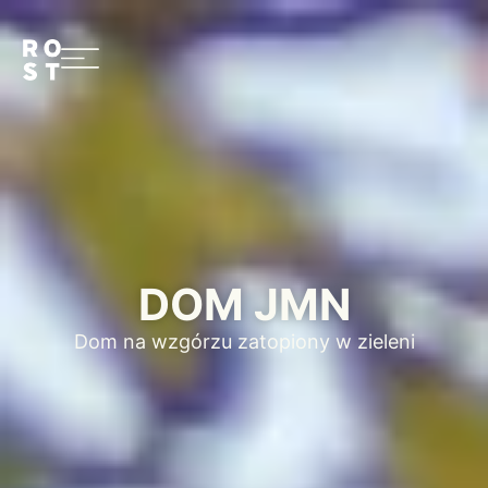
DOM JMN
Dom na wzgórzu zatopiony w zieleni